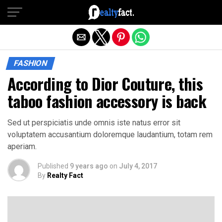
Exit mobile version
FASHION
According to Dior Couture, this
taboo fashion accessory is back
Sed ut perspiciatis unde omnis iste natus error sit
voluptatem accusantium doloremque laudantium, totam rem
aperiam.
Published
9 years ago
on
July 4, 2017
By
Realty Fact